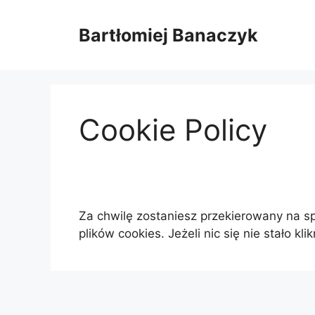
Przejdź
do
Bartłomiej Banaczyk
treści
Cookie Policy
Za chwilę zostaniesz przekierowany na sp
plików cookies. Jeżeli nic się nie stało kli